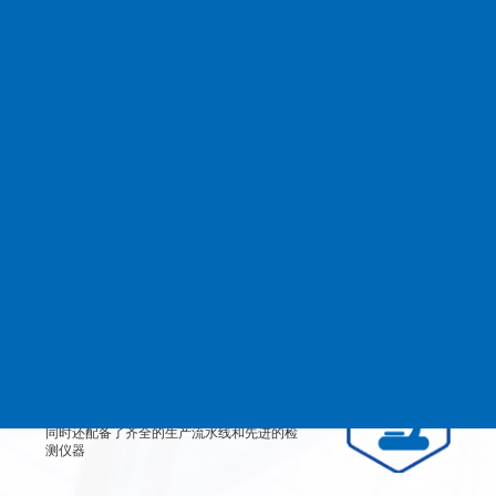
查看更多
MANAGEMENT
品质管理
生产设备
从产品原料到生产每道工艺都严格检测、有
效控制，实行规范的现代化企业管理。
检测设备
公司不仅拥有高素质、高技术的员工团队，
同时还配备了齐全的生产流水线和先进的检
测仪器