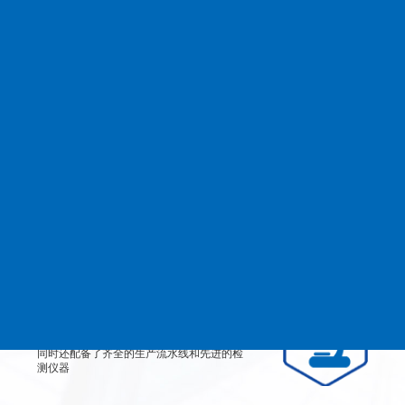
查看更多
MANAGEMENT
品质管理
生产设备
从产品原料到生产每道工艺都严格检测、有
效控制，实行规范的现代化企业管理。
检测设备
公司不仅拥有高素质、高技术的员工团队，
同时还配备了齐全的生产流水线和先进的检
测仪器