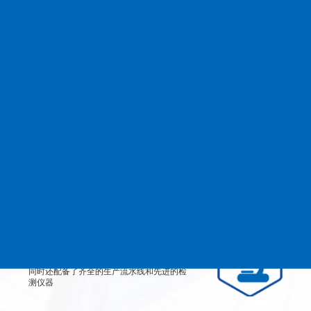
查看更多
MANAGEMENT
品质管理
生产设备
从产品原料到生产每道工艺都严格检测、有
效控制，实行规范的现代化企业管理。
检测设备
公司不仅拥有高素质、高技术的员工团队，
同时还配备了齐全的生产流水线和先进的检
测仪器