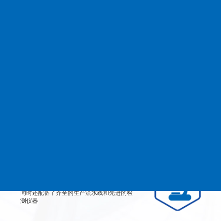
查看更多
MANAGEMENT
品质管理
生产设备
从产品原料到生产每道工艺都严格检测、有
效控制，实行规范的现代化企业管理。
检测设备
公司不仅拥有高素质、高技术的员工团队，
同时还配备了齐全的生产流水线和先进的检
测仪器