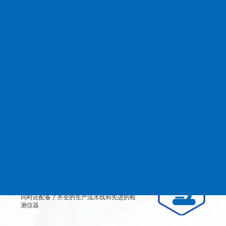
查看更多
MANAGEMENT
品质管理
生产设备
从产品原料到生产每道工艺都严格检测、有
效控制，实行规范的现代化企业管理。
检测设备
公司不仅拥有高素质、高技术的员工团队，
同时还配备了齐全的生产流水线和先进的检
测仪器